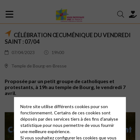
CÉLÉBRATION ŒCUMÉNIQUE DU VENDREDI
SAINT : 07/04
07/04/2023
19h00
Temple de Bourg-en-Bresse
Proposée par un petit groupe de catholiques et
protestants, à 19h au temple de Bourg, le vendredi 7
avril.
Notre site utilise différents cookies pour son
fonctionnement. Certains de ces cookies sont
déposés par des services tiers à des fins d'analyse
statistique pour nous permettre de vous fournir
une meilleure expérience.
Si vous souhaitez configurer les cookies que vous