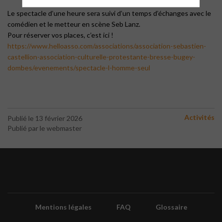
Le spectacle d’une heure sera suivi d’un temps d’échanges avec le
comédien et le metteur en scène Seb Lanz.
Pour réserver vos places, c’est ici !
https://www.helloasso.com/associations/association-sebastien-
castellion-association-culturelle-protestante-bresse-bugey-
dombes/evenements/spectacle-l-homme-seul
Activités
Publié le 13 février 2026
Publié par le webmaster
Mentions légales
FAQ
Glossaire